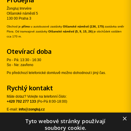
Žongluj Imrvére
Olšanské náměstí 5
130 00 Praha 3
Obchod je
přímo
u autobusové zastávky
Olšanské náměstí (136, 175)
zastávka směr
Flora. Od tramvajové zastávky
Olšanské náměstí (5, 9, 15, 26)
je obchůdek vzdálen
cca 170 m.
Otevírací doba
Po - Pá: 13:30 - 16:30
So - Ne: zavřeno
Po předchozí telefonické domluvě možno dohodnout i jiný čas.
Rychlý kontakt
Máte dotaz? Volejte na telefonní číslo:
+420 702 277 133
(Po-Pá 8:00-18:00)
E-mail:
info@zongluj.cz
×
Tyto webové stránky používají
Sledujte nás
soubory cookie.