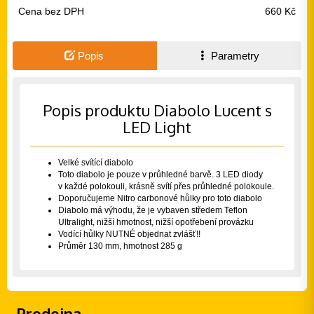
Cena bez DPH
660 Kč
Popis
Parametry
Popis produktu Diabolo Lucent s
LED Light
Velké svítící diabolo
Toto diabolo je pouze v průhledné barvě. 3 LED diody
v každé polokouli, krásně svítí přes průhledné polokoule.
Doporučujeme Nitro carbonové hůlky pro toto diabolo
Diabolo má výhodu, že je vybaven středem Teflon
Ultralight, nižší hmotnost, nižší opotřebení provázku
Vodící hůlky NUTNÉ objednat zvlášť!!
Průměr 130 mm, hmotnost 285 g
Prodejna