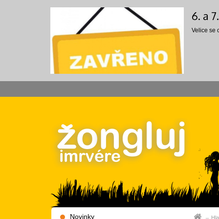
6. a 
Velice se
Novinky
Hla