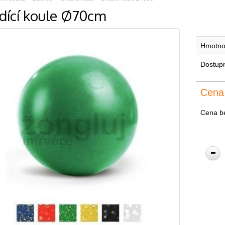
dící koule Ø70cm
Hmotno
Dostup
Cena
Cena b