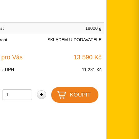
st
18000 g
nost
SKLADEM U DODAVATELE
 pro Vás
13 590 Kč
ez DPH
11 231 Kč