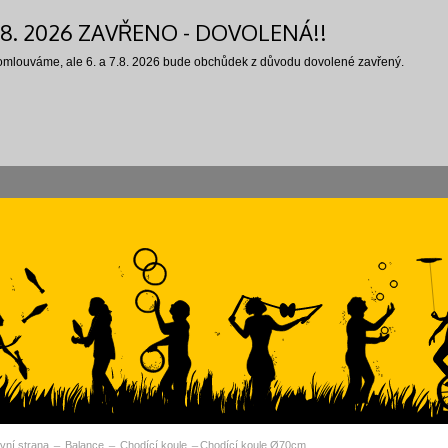
7.8. 2026 ZAVŘENO - DOVOLENÁ!!
 omlouváme, ale 6. a 7.8. 2026 bude obchůdek z důvodu dovolené zavřený.
vní strana
Balance
Chodící koule
Chodící koule Ø70cm