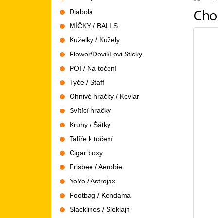
Cho
Diabola
MÍČKY / BALLS
Kuželky / Kužely
Flower/Devil/Levi Sticky
POI / Na točení
Tyče / Staff
Ohnivé hračky / Kevlar
Svítící hračky
Kruhy / Šátky
Talíře k točení
Cigar boxy
Frisbee / Aerobie
YoYo / Astrojax
Footbag / Kendama
Slacklines / Sleklajn