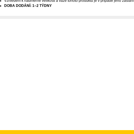
Vzhledem k nadměrné velikosti a váze tohoto produktu je v případě jeho zaslání
DOBA DODÁNÍ: 1–2 TÝDNY