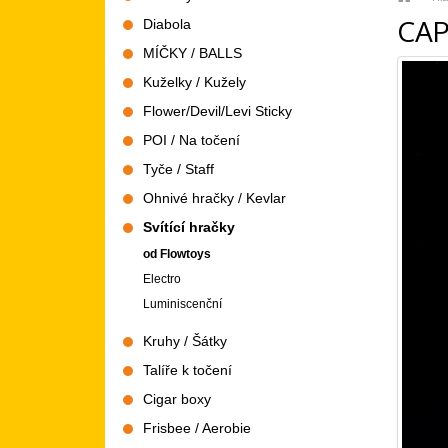
CAP
Diabola
MÍČKY / BALLS
Kuželky / Kužely
Flower/Devil/Levi Sticky
POI / Na točení
Tyče / Staff
Ohnivé hračky / Kevlar
Svítící hračky
od Flowtoys
Electro
Luminiscenční
Kruhy / Šátky
Talíře k točení
Cigar boxy
Frisbee / Aerobie