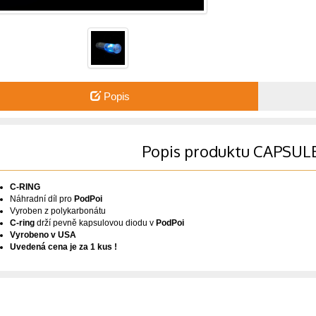
Popis
Popis produktu CAPSUL
C-RING
Náhradní díl pro
PodPoi
Vyroben z polykarbonátu
C-ring
drží pevně kapsulovou diodu v
PodPoi
Vyrobeno v USA
Uvedená cena je za 1 kus !