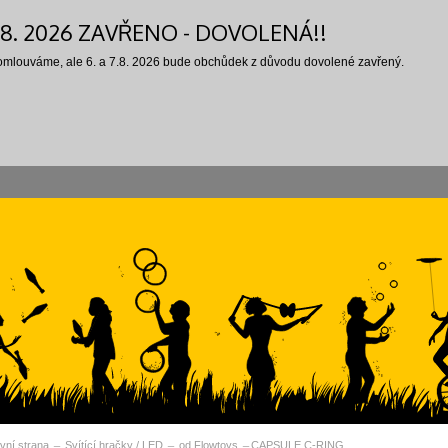
7.8. 2026 ZAVŘENO - DOVOLENÁ!!
 omlouváme, ale 6. a 7.8. 2026 bude obchůdek z důvodu dovolené zavřený.
vní strana
Svítící hračky / LED
od Flowtoys
CAPSULE C-RING