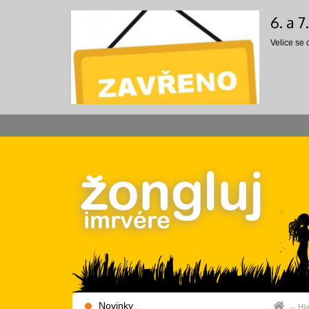
6. a 
Velice se
Novinky
Hla