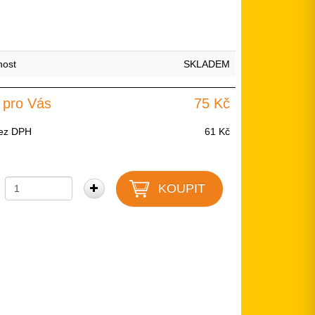
nost
SKLADEM
 pro Vás
75 Kč
ez DPH
61 Kč