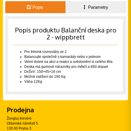
Popis
Parametry
Popis produktu Balanční deska pro
2 - wippbrett
Pro trénink rovnováhy ve 2
Balancujte společně s kamarády nebo v jednom
Velmi dobré na akci a reakci a uvědomění si celého těla
Deska má gumové nárazníky pro měkčí a tišší dopad
DxŠxV: 150×45×16 cm
Možné zatížení do 190 Kg
Váha 12Kg
Prodejna
Žongluj Imrvére
Olšanské náměstí 5
130 00 Praha 3