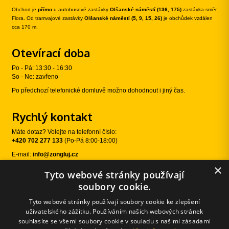
Obchod je
přímo
u autobusové zastávky
Olšanské náměstí (136, 175)
zastávka směr
Flora. Od tramvajové zastávky
Olšanské náměstí (5, 9, 15, 26)
je obchůdek vzdálen
cca 170 m.
Otevírací doba
Po - Pá: 13:30 - 16:30
So - Ne: zavřeno
Po předchozí telefonické domluvě možno dohodnout i jiný čas.
Rychlý kontakt
Máte dotaz? Volejte na telefonní číslo:
+420 702 277 133
(Po-Pá 8:00-18:00)
E-mail:
info@zongluj.cz
×
Tyto webové stránky používají
Sledujte nás
soubory cookie.
Tyto webové stránky používají soubory cookie ke zlepšení
uživatelského zážitku. Používáním našich webových stránek
souhlasíte se všemi soubory cookie v souladu s našimi zásadami