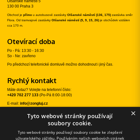
Olšanské náměstí 5
130 00 Praha 3
Obchod je
přímo
u autobusové zastávky
Olšanské náměstí (136, 175)
zastávka směr
Flora. Od tramvajové zastávky
Olšanské náměstí (5, 9, 15, 26)
je obchůdek vzdálen
cca 170 m.
Otevírací doba
Po - Pá: 13:30 - 16:30
So - Ne: zavřeno
Po předchozí telefonické domluvě možno dohodnout i jiný čas.
Rychlý kontakt
Máte dotaz? Volejte na telefonní číslo:
+420 702 277 133
(Po-Pá 8:00-18:00)
E-mail:
info@zongluj.cz
×
Tyto webové stránky používají
Sledujte nás
soubory cookie.
Tyto webové stránky používají soubory cookie ke zlepšení
uživatelského zážitku. Používáním našich webových stránek