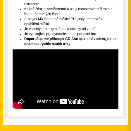
uskladnit
Každá část je zaměnitelná a lze ji kombinovat s širokou
řadou barevných částí
Astrojax MX Sport má měkké PU (polyuretanové)
opláštění míčků
Je vhodný pro triky s tělem a odrazy od země
Je vynikající i pro dynamickou a sportovní hru
Doporučujeme přikoupit CD Astrojax s návodem, jak se
snadno a rychle naučit triky !