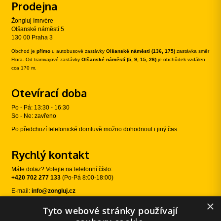
Prodejna
Žongluj Imrvére
Olšanské náměstí 5
130 00 Praha 3
Obchod je
přímo
u autobusové zastávky
Olšanské náměstí (136, 175)
zastávka směr
Flora. Od tramvajové zastávky
Olšanské náměstí (5, 9, 15, 26)
je obchůdek vzdálen
cca 170 m.
Otevírací doba
Po - Pá: 13:30 - 16:30
So - Ne: zavřeno
Po předchozí telefonické domluvě možno dohodnout i jiný čas.
Rychlý kontakt
Máte dotaz? Volejte na telefonní číslo:
+420 702 277 133
(Po-Pá 8:00-18:00)
E-mail:
info@zongluj.cz
×
Tyto webové stránky používají
Sledujte nás