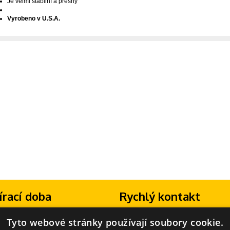
Je velmi stabilní a přesný
Vyrobeno v U.S.A.
írací doba
Rychlý kontakt
13:30 - 16:30
Máte dotaz? Volejte na telefonní číslo:
Tyto webové stránky používají soubory cookie.
zavřeno
+420 702 277 133
(Po-Pá 8:00-18:00)