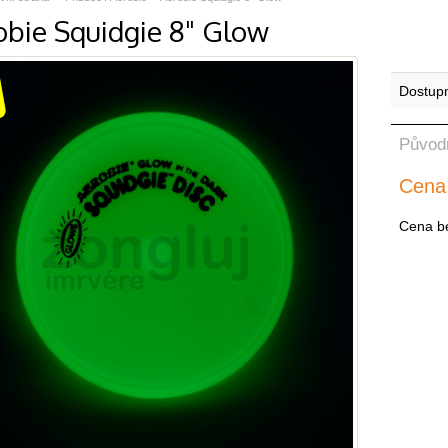
obie Squidgie 8" Glow
Dostup
Původ
Cena
Cena b