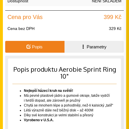
Dostupnost
NENÍ SKLADEM
Cena pro Vás
399 Kč
Cena bez DPH
329 Kč
Popis
Parametry
Popis produktu Aerobie Sprint Ring
10"
Nejlepší házecí kruh na světě!
Má pevné plastové jádro a gumové okraje, takže vydrží
i tvrdší dopad, ale zároveň je pružný
Chytá se mnohem lépe a pohodlněji, než-li kalsický „talíř“
Létá výrazně dále než běžný disk – až 400M
Díky své konstrukci je velmi stabilní a přesný
Vyrobeno v U.S.A.