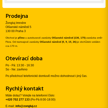
Prodejna
Žongluj Imrvére
Olšanské náměstí 5
130 00 Praha 3
Obchod je
přímo
u autobusové zastávky
Olšanské náměstí (136, 175)
zastávka směr
Flora. Od tramvajové zastávky
Olšanské náměstí (5, 9, 15, 26)
je obchůdek vzdálen
cca 170 m.
Otevírací doba
Po - Pá: 13:30 - 16:30
So - Ne: zavřeno
Po předchozí telefonické domluvě možno dohodnout i jiný čas.
Rychlý kontakt
Máte dotaz? Volejte na telefonní číslo:
+420 702 277 133
(Po-Pá 8:00-18:00)
E-mail:
info@zongluj.cz