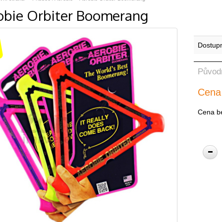
obie Orbiter Boomerang
Dostup
Původ
Cena
Cena b