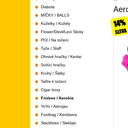
Aer
Diabola
MÍČKY / BALLS
14%
Kuželky / Kužely
SLEVA
Flower/Devil/Levi Sticky
POI / Na točení
Tyče / Staff
Ohnivé hračky / Kevlar
Svítící hračky
Kruhy / Šátky
Talíře k točení
Cigar boxy
Frisbee / Aerobie
YoYo / Astrojax
Footbag / Kendama
Slacklines / Sleklajn