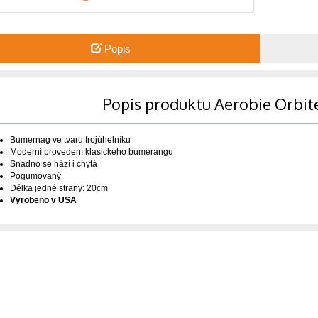
Popis
Popis produktu Aerobie Orbi
Bumernag ve tvaru trojúhelníku
Moderní provedení klasického bumerangu
Snadno se hází i chytá
Pogumovaný
Délka jedné strany: 20cm
Vyrobeno v USA