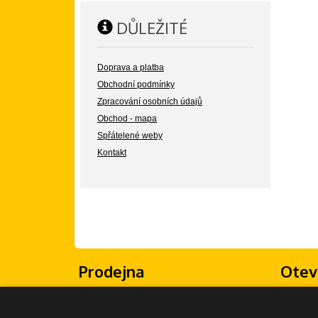
DŮLEŽITÉ
Doprava a platba
Obchodní podmínky
Zpracování osobních údajů
Obchod - mapa
Spřátelené weby
Kontakt
Prodejna
Otev
Žongluj Imrvére
Po - Pá: 
Olšanské náměstí 5
So - Ne: 
130 00 Praha 3