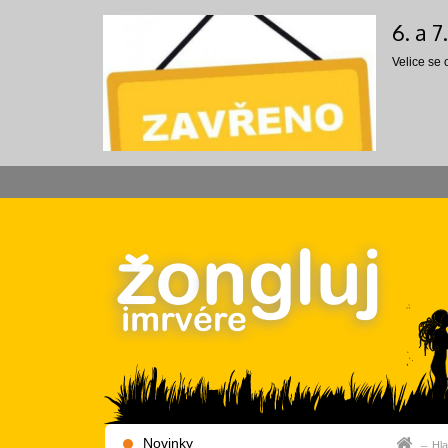
6. a 
Velice se
Novinky
Hla