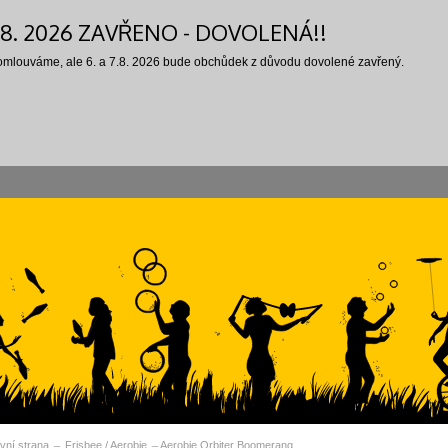
7.8. 2026 ZAVŘENO - DOVOLENÁ!!
 omlouváme, ale 6. a 7.8. 2026 bude obchůdek z důvodu dovolené zavřený.
vní strana
Frisbee / Aerobie
Aerobie Orbiter Boomerang