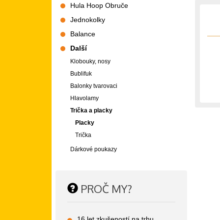
Hula Hoop Obruče
Jednokolky
Balance
Další
Klobouky, nosy
Bublifuk
Balonky tvarovaci
Hlavolamy
Trička a placky
Placky
Trička
Dárkové poukazy
PROČ MY?
16 let zkušeností na trhu