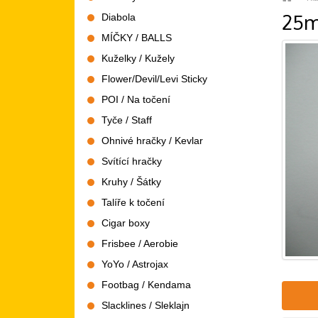
25m
Diabola
MÍČKY / BALLS
Kuželky / Kužely
Flower/Devil/Levi Sticky
POI / Na točení
Tyče / Staff
Ohnivé hračky / Kevlar
Svítící hračky
Kruhy / Šátky
Talíře k točení
Cigar boxy
Frisbee / Aerobie
YoYo / Astrojax
Footbag / Kendama
Slacklines / Sleklajn