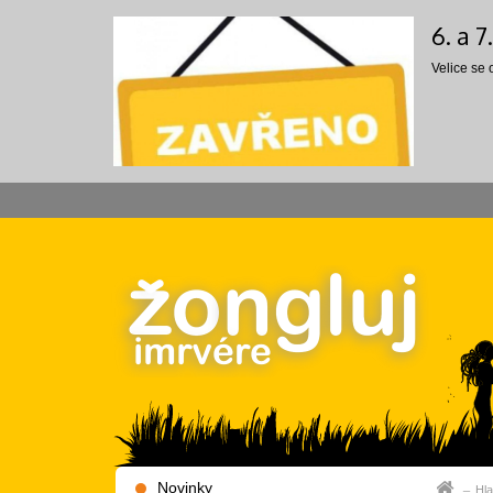
6. a 
Velice se
Novinky
Hla