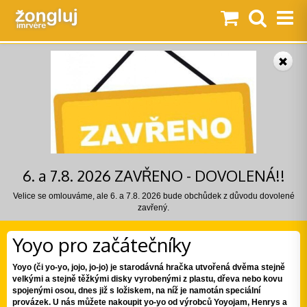
6. a 7.8. 2026 ZAVŘENO - DOVOLENÁ!!
Velice se omlouváme, ale 6. a 7.8. 2026 bude obchůdek z důvodu dovolené
zavřený.
Yoyo pro začátečníky
Yoyo (či yo-yo, jojo, jo-jo) je starodávná hračka utvořená dvěma stejně
velkými a stejně těžkými disky vyrobenými z plastu, dřeva nebo kovu
spojenými osou, dnes již s ložiskem, na níž je namotán speciální
provázek. U nás můžete nakoupit yo-yo od výrobců Yoyojam, Henrys a