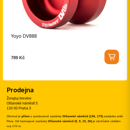
Yoyo DV888
789 Kč
Prodejna
Žongluj Imrvére
Olšanské náměstí 5
130 00 Praha 3
Obchod je
přímo
u autobusové zastávky
Olšanské náměstí (136, 175)
zastávka směr
Flora. Od tramvajové zastávky
Olšanské náměstí (5, 9, 15, 26)
je obchůdek vzdálen
cca 170 m.