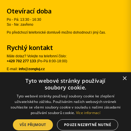
Otevírací doba
Po - Pá: 13:30 - 16:30
So - Ne: zavřeno
Po předchozí telefonické domluvě možno dohodnout i jiný čas.
Rychlý kontakt
Máte dotaz? Volejte na telefonní číslo:
+420 702 277 133
(Po-Pá 8:00-18:00)
E-mail:
info@zongluj.cz
×
Tyto webové stránky používají
Sledujte nás
soubory cookie.
Tyto webové stránky používají soubory cookie ke zlepšení
uživatelského zážitku. Používáním našich webových stránek
souhlasíte se všemi soubory cookie v souladu s našimi zásadami
používání souborů cookie.
Více informací
VŠE PŘIJMOUT
POUZE NEZBYTNĚ NUTNÉ
© 2026 Žongluj.cz |
E-shopové řešení od:
Používání cookies
|