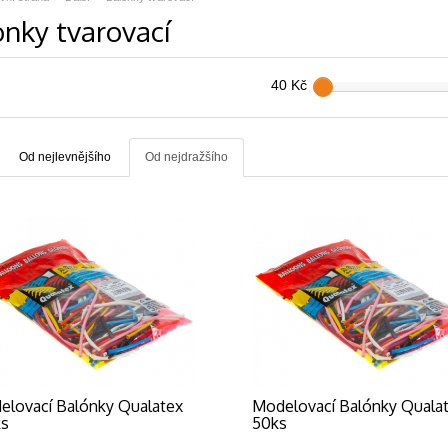
onky tvarovací
40 Kč
Od nejlevnějšího
Od nejdražšího
elovací Balónky Qualatex
Modelovací Balónky Quala
ks
50ks