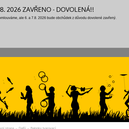
7.8. 2026 ZAVŘENO - DOVOLENÁ!!
 omlouváme, ale 6. a 7.8. 2026 bude obchůdek z důvodu dovolené zavřený.
vní strana
Další
Balonky tvarovací
vní