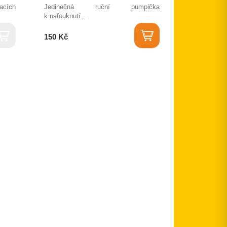
acích
Jedinečná ruční pumpička
k nafouknutí…
150 Kč