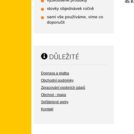
vyzkoušené produkty
45 K
stovky objednávek ročně
sami vše používáme, víme co
doporučit
DŮLEŽITÉ
Doprava a platba
Obchodní podmínky
Zpracování osobních údajů
Obchod - mapa
Spřátelené weby
Kontakt