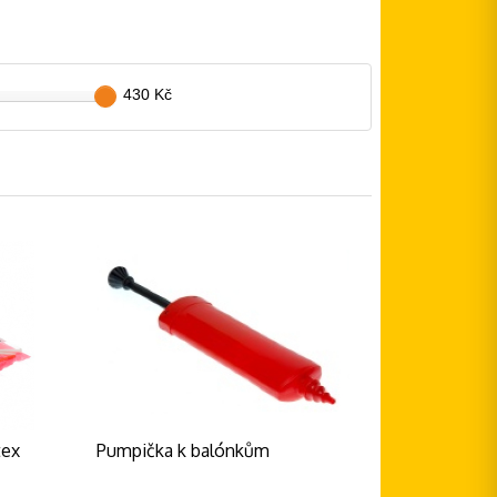
430 Kč
tex
Pumpička k balónkům