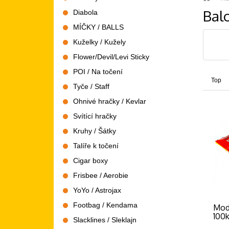
strana
Bal
Diabola
MÍČKY / BALLS
Kuželky / Kužely
Flower/Devil/Levi Sticky
POI / Na točení
Top
Tyče / Staff
Ohnivé hračky / Kevlar
Svítící hračky
Kruhy / Šátky
Talíře k točení
Cigar boxy
Frisbee / Aerobie
YoYo / Astrojax
Footbag / Kendama
Mod
100
Slacklines / Sleklajn