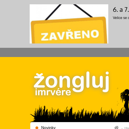
6. a 
Velice se
Novinky
Hla
Hla