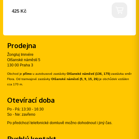
425 Kč
Prodejna
Žongluj Imrvére
Olšanské náměstí 5
130 00 Praha 3
Obchod je
přímo
u autobusové zastávky
Olšanské náměstí (136, 175)
zastávka směr
Flora. Od tramvajové zastávky
Olšanské náměstí (5, 9, 15, 26)
je obchůdek vzdálen
cca 170 m.
Otevírací doba
Po - Pá: 13:30 - 16:30
So - Ne: zavřeno
Po předchozí telefonické domluvě možno dohodnout i jiný čas.
Rychlý kontakt