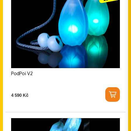
PodPoi V2
4 590 Kč