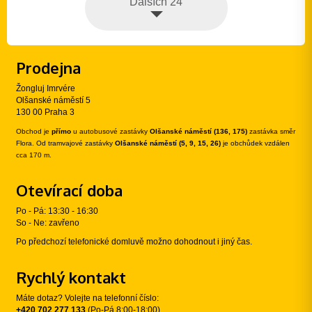
Dalších 24
Prodejna
Žongluj Imrvére
Olšanské náměstí 5
130 00 Praha 3
Obchod je
přímo
u autobusové zastávky
Olšanské náměstí (136, 175)
zastávka směr
Flora. Od tramvajové zastávky
Olšanské náměstí (5, 9, 15, 26)
je obchůdek vzdálen
cca 170 m.
Otevírací doba
Po - Pá: 13:30 - 16:30
So - Ne: zavřeno
Po předchozí telefonické domluvě možno dohodnout i jiný čas.
Rychlý kontakt
Máte dotaz? Volejte na telefonní číslo:
+420 702 277 133
(Po-Pá 8:00-18:00)