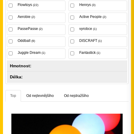
Flowtoys
Henrys
(22)
(3)
Aerobie
Active People
(2)
(2)
PassePasse
vyrobce
(2)
(1)
Oddball
DISCRAFT
(9)
(1)
Juggle Dream
Fantastick
(1)
(1)
Hmotnost:
Délka:
Top
Od nejlevnějšího
Od nejdražšího