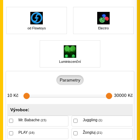
od Flowtoys
Electro
Luminiscenční
Parametry
10 Kč
30000 Kč
Výrobce:
Mr. Babache
Juggling
(15)
(1)
PLAY
Žongluj
(16)
(21)