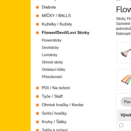
strana
Flow
Diabola
MÍČKY / BALLS
Sticky, F
Kuželky / Kužely
Samotné F
jednodušš
Flower/Devil/Levi Sticky
Nakoupit m
Flowersticky
Devilsticky
Levisticky
Ohnivé sticky
Ovládací hůlky
Příslušenství
POI / Na točení
Tyče / Staff
Par
Ohnivé hračky / Kevlar
Svítící hračky
Výro
Kruhy / Šátky
Talíře k točení