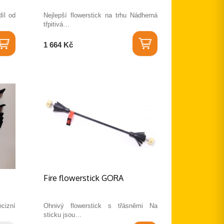
díl od
Nejlepší flowerstick na trhu Nádherná
třpitivá…
1 664 Kč
Fire flowerstick GORA
ecizní
Ohnivý flowerstick s třásněmi Na
sticku jsou…