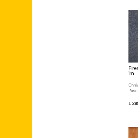
Fir
1m
Ohni
třásn
1 29