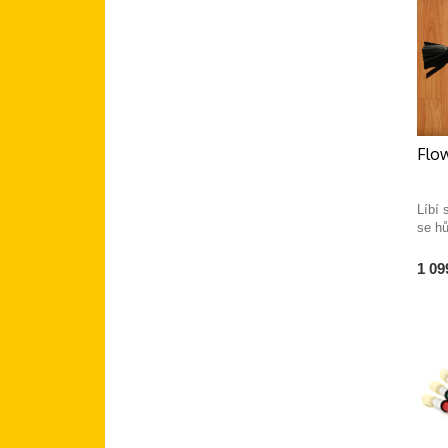
Flo
Líbí 
se h
1 09