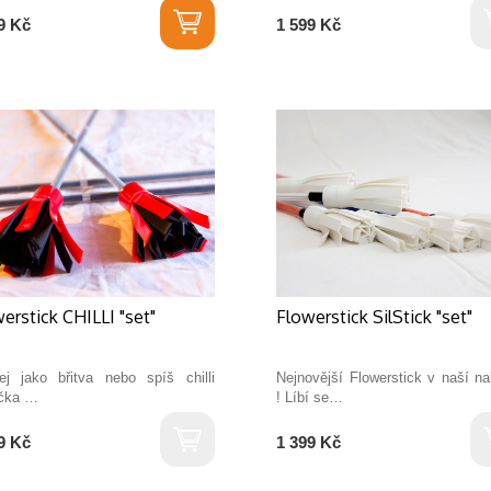
9 Kč
1 599 Kč
erstick CHILLI "set"
Flowerstick SilStick "set"
rej jako břitva nebo spíš chilli
Nejnovější Flowerstick v naší n
ička …
! Líbí se…
9 Kč
1 399 Kč