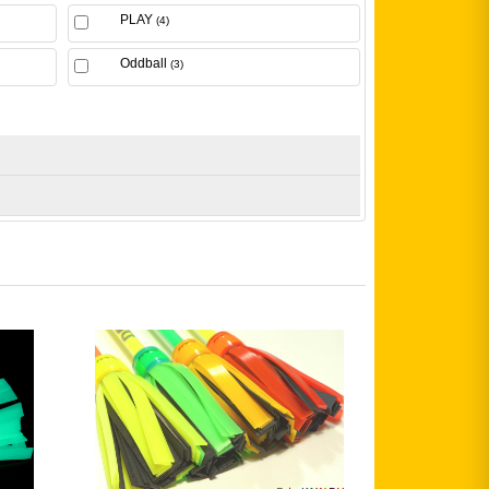
PLAY
(4)
Oddball
(3)