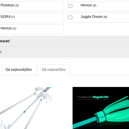
Flowtoys
Henrys
(3)
(3)
GORA
Juggle Dream
(7)
(9)
Henrys
(1)
nost:
:
Od nejlevnějšího
Od nejdražšího