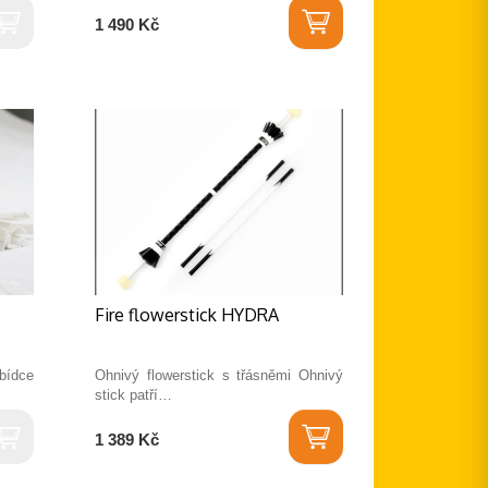
1 490 Kč
Fire flowerstick HYDRA
abídce
Ohnivý flowerstick s třásněmi Ohnivý
stick patří…
1 389 Kč