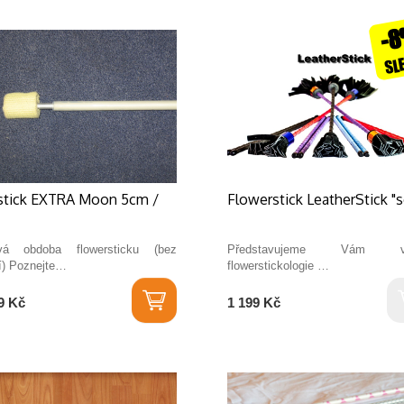
-
SL
estick EXTRA Moon 5cm /
Flowerstick LeatherStick "s
vá obdoba flowersticku (bez
Představujeme Vám vr
í) Poznejte…
flowerstickologie …
9 Kč
1 199 Kč