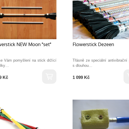
werstick NEW Moon "set"
Flowerstick Dezeen
se Vám pomyšlení na stick držící
Třásně ze speciální antivibrační
ůlky…
s dlouhou…
9 Kč
1 099 Kč