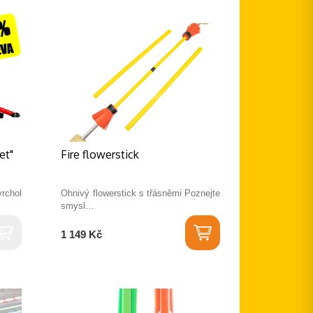
8%
EVA
et"
Fire flowerstick
chol
Ohnivý flowerstick s třásněmi Poznejte
smysl…
1 149 Kč