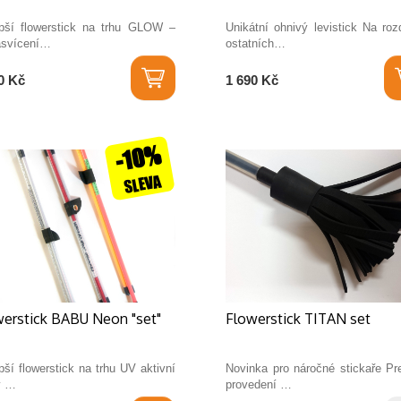
epší flowerstick na trhu GLOW –
Unikátní ohnivý levistick Na roz
asvícení…
ostatních…
0 Kč
1 690 Kč
-10%
SLEVA
erstick BABU Neon "set"
Flowerstick TITAN set
pší flowerstick na trhu UV aktivní
Novinka pro náročné stickaře Pr
y …
provedení …