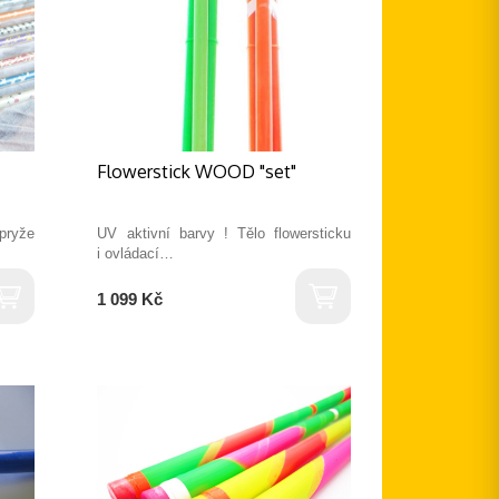
Flowerstick WOOD "set"
 pryže
UV aktivní barvy ! Tělo flowersticku
i ovládací…
1 099 Kč