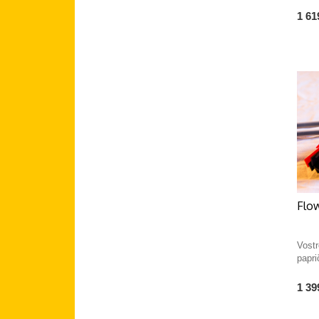
1 61
Flow
Vost
papr
1 39