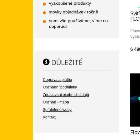
vyzkoušené produkty
stovky objednávek ročně
Svít
FL
sami vše používáme, víme co
doporučit
Flow
vyst
6 49
DŮLEŽITÉ
Doprava a platba
Obchodní podmínky
Zpracování osobních údajů
Obchod - mapa
Spřátelené weby
Kontakt
Flow