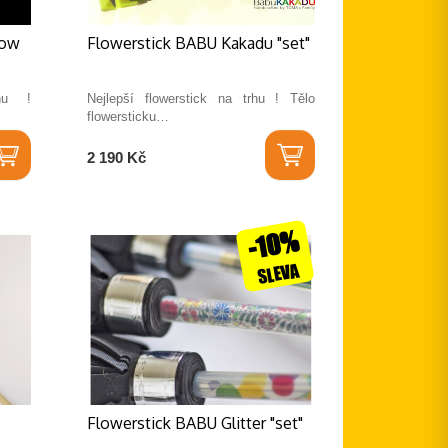
low
Flowerstick BABU Kakadu "set"
rhu !
Nejlepší flowerstick na trhu ! Tělo
flowersticku…
2 190 Kč
-10%
SLEVA
Flowerstick BABU Glitter "set"