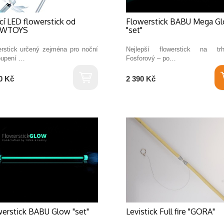
ící LED flowerstick od
Flowerstick BABU Mega G
OWTOYS
"set"
erstick určený zejména pro noční
Nejlepší flowerstick na t
oupení …
Fosforový – po…
0 Kč
2 390 Kč
erstick BABU Glow "set"
Levistick Full fire "GORA"