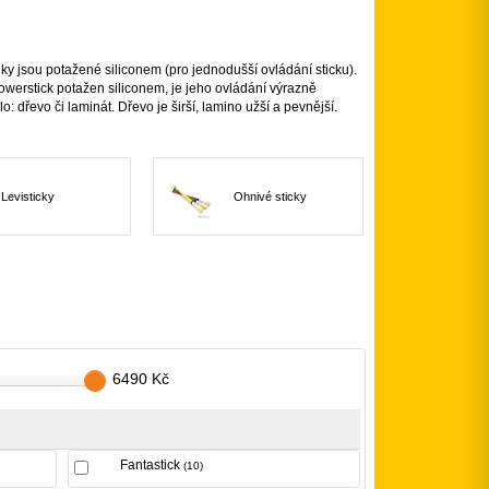
lky jsou potažené siliconem (pro jednodušší ovládání sticku).
owerstick potažen siliconem, je jeho ovládání výrazně
o: dřevo či laminát. Dřevo je širší, lamino užší a pevnější.
Levisticky
Ohnivé sticky
6490 Kč
Fantastick
(10)