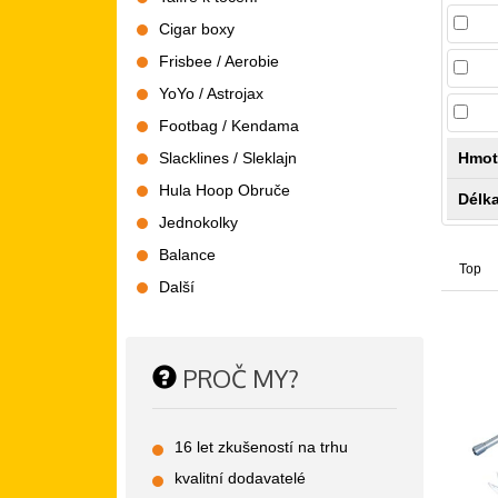
Cigar boxy
Frisbee / Aerobie
YoYo / Astrojax
Footbag / Kendama
Slacklines / Sleklajn
Hmot
Hula Hoop Obruče
Délka
Jednokolky
Balance
Top
Další
PROČ MY?
16 let zkušeností na trhu
kvalitní dodavatelé