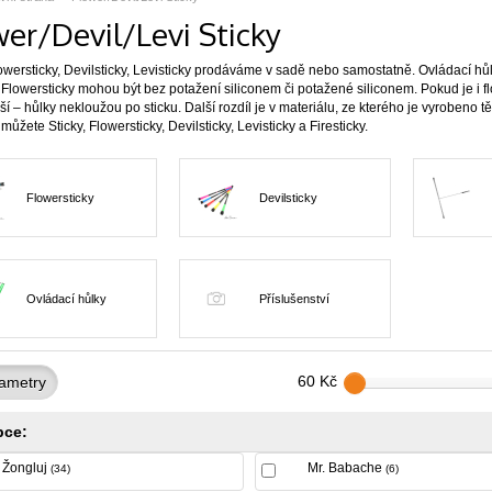
er/Devil/Levi Sticky
lowersticky, Devilsticky, Levisticky prodáváme v sadě nebo samostatně. Ovládací hů
lowersticky mohou být bez potažení siliconem či potažené siliconem. Pokud je i fl
í – hůlky nekloužou po sticku. Další rozdíl je v materiálu, ze kterého je vyrobeno těl
ůžete Sticky, Flowersticky, Devilsticky, Levisticky a Firesticky.
Flowersticky
Devilsticky
Ovládací hůlky
Příslušenství
60 Kč
ametry
bce:
Žongluj
Mr. Babache
(34)
(6)