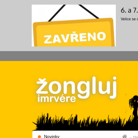
6. a 
Velice se
Novinky
Hla
Hla