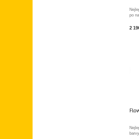
Nejl
po n
2 19
Flow
Nejle
barv