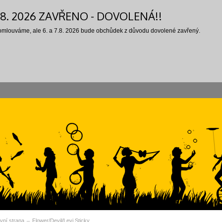
7.8. 2026 ZAVŘENO - DOVOLENÁ!!
 omlouváme, ale 6. a 7.8. 2026 bude obchůdek z důvodu dovolené zavřený.
vní strana
Flower/Devil/Levi Sticky
vní