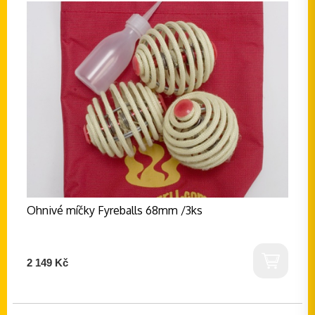
Ohnivé míčky Fyreballs 68mm /3ks
2 149 Kč