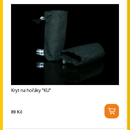
Kryt na hořáky "KU"
89 Kč