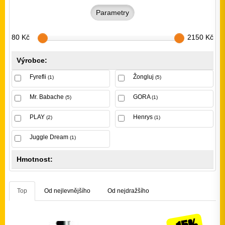
Parametry
80 Kč
2150 Kč
Výrobce:
Fyrefli
Žongluj
(1)
(5)
Mr. Babache
GORA
(5)
(1)
PLAY
Henrys
(2)
(1)
Juggle Dream
(1)
Hmotnost:
Top
Od nejlevnějšího
Od nejdražšího