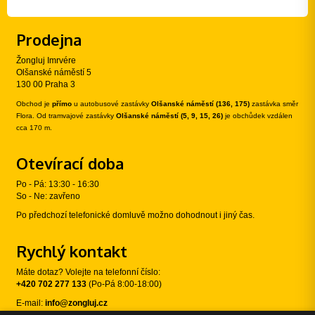
Prodejna
Žongluj Imrvére
Olšanské náměstí 5
130 00 Praha 3
Obchod je
přímo
u autobusové zastávky
Olšanské náměstí (136, 175)
zastávka směr
Flora. Od tramvajové zastávky
Olšanské náměstí (5, 9, 15, 26)
je obchůdek vzdálen
cca 170 m.
Otevírací doba
Po - Pá: 13:30 - 16:30
So - Ne: zavřeno
Po předchozí telefonické domluvě možno dohodnout i jiný čas.
Rychlý kontakt
Máte dotaz? Volejte na telefonní číslo:
+420 702 277 133
(Po-Pá 8:00-18:00)
E-mail:
info@zongluj.cz