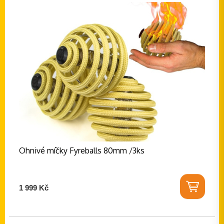
Ohnivé míčky Fyreballs 80mm /3ks
1 999 Kč