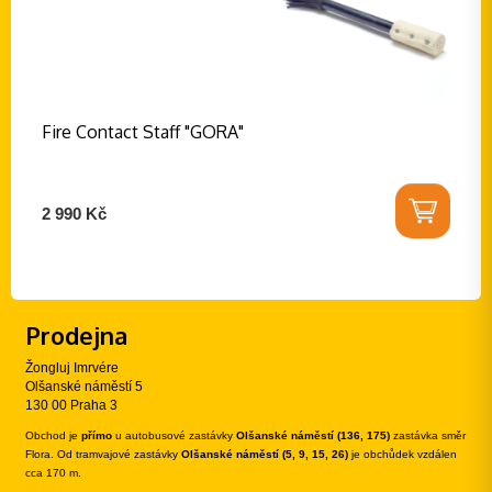
Fire Contact Staff "GORA"
2 990 Kč
Prodejna
Žongluj Imrvére
Olšanské náměstí 5
130 00 Praha 3
Obchod je
přímo
u autobusové zastávky
Olšanské náměstí (136, 175)
zastávka směr
Flora. Od tramvajové zastávky
Olšanské náměstí (5, 9, 15, 26)
je obchůdek vzdálen
cca 170 m.