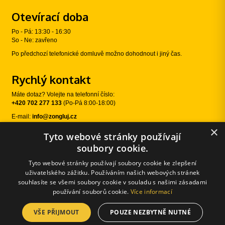
Otevírací doba
Po - Pá: 13:30 - 16:30
So - Ne: zavřeno
Po předchozí telefonické domluvě možno dohodnout i jiný čas.
Rychlý kontakt
Máte dotaz? Volejte na telefonní číslo:
+420 702 277 133
(Po-Pá 8:00-18:00)
E-mail:
info@zongluj.cz
×
Tyto webové stránky používají
Sledujte nás
soubory cookie.
Tyto webové stránky používají soubory cookie ke zlepšení
uživatelského zážitku. Používáním našich webových stránek
souhlasíte se všemi soubory cookie v souladu s našimi zásadami
používání souborů cookie.
Více informací
VŠE PŘIJMOUT
POUZE NEZBYTNĚ NUTNÉ
© 2026 Žongluj.cz |
E-shopové řešení od:
Používání cookies
|