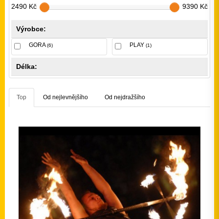
2490 Kč
9390 Kč
Výrobce:
GORA
PLAY
(6)
(1)
Délka:
Top
Od nejlevnějšího
Od nejdražšího